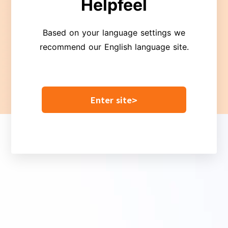
Helpfeel
課題がまだ言語化できていなくても大
丈夫です
Based on your language settings we
一緒に課題を整理しませんか
recommend our English language site.
>
Enter site
導入実績は？
企業規模・業種業態問わず
900サイト以上で活用され、
効果が実証されています