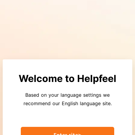
「データの扱い方」にあります。
市場の最新トレンドを起点に、Helpfeelが描く新ソ
します。データを単なる「記録」から意味を持つ「文
、未来の『AutoPilotコールセンター』実現に向けた段
き上げる次世代の戦略を凝縮してお伝えします。
します
も自由です
Welcome to Helpfeel
Based on your language settings we
recommend our English language site.
た市場構造の変化
>
Enter site