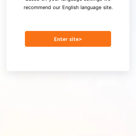
recommend our English language site.
金融業界×エンタープライズ編
Helpfeel導入事例集
>
Enter site
資料ダウンロード
その他の導入事例