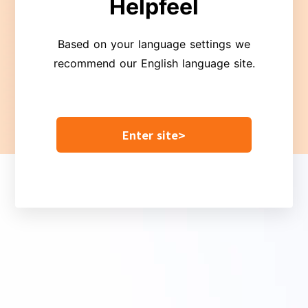
Helpfeel
課題がまだ言語化できていなくても大
丈夫です
Based on your language settings we
一緒に課題を整理しませんか
recommend our English language site.
>
Enter site
導入実績は？
企業規模・業種業態問わず
900サイト以上で活用され、
効果が実証されています