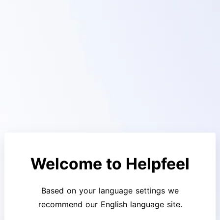
営業部」の部長を務めています。
Webを活用した
る業務のデジタル化
を独立した部として推進する
らDXに取り組んでいるところです。
進室の責任者です。デジタル営業部の一部署とし
ツールの検討と活用全般を担当しています。
3年前身の広域リテール戦略部の時から、個人のお
組みを続けています。私自身は「ネットきらやか
eel導入当時経営企画部DX推進室を兼任しており、
。
Welcome to Helpfeel
ープに1年間出向してデジタル広告分析などを経験
した。現在は、対外的なサービスと行内業務双方のデ
Based on your language settings we
recommend our English language site.