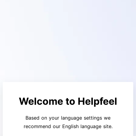
要なポイントです。こうした流れの中で、
コール
みを開始
しました。
うか。
のページに想定される質問と回答を羅列したもの
いった分析や、お客さまがお困りごとを解決でき
そこで、FAQシステムやチャットボットなどのサ
elpfeelの「表記ゆれ」
Welcome to Helpfeel
Based on your language settings we
recommend our English language site.
ではの苦労があったとか。