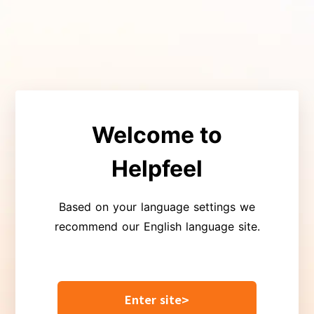
▼株式会社HIROTSUバイオサイエンス 概要
Welcome to
創業：2016年8月
代表取締役社長：広津 崇亮
Helpfeel
東京本社：〒102-0094 東京都千代田区紀尾井町4-1 ニュ
ーオータニガーデンコート22階
Based on your language settings we
サイト：
https://hbio.jp/
recommend our English language site.
▼株式会社Helpfeel 概要
>
Enter site