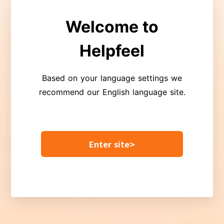
そのため、これまで電話・メール・チャットで対応して
いたよくある問い合わせをFAQページとして公開するこ
Welcome to
とで、問い合わせ件数を大幅に削減することが可能で
Helpfeel
す。その結果、チャットを含む有人でのお客様対応の業
務負担を劇的に軽減することができます。
Based on your language settings we
「Mizuho Innovation Award」2020年度第4四半
recommend our English language site.
期受賞
「X-Tech Innovation 2020」グランプリファイナ
ル進出
>
Enter site
2019年IVS LaunchPad出場
サービスサイト：
https://helpfeel.com/
Helpfeel導入企業（一部）
株式会社伊予銀行、17LIVE株式会社、ヤフー株式会社、
株式会社AHB、Net Protections, Inc.、株式会社ディ