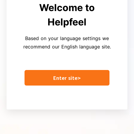
Welcome to
Helpfeel
送信することで
利用規約
・
プライバシーポリシー
に同意した
ものとします。
Based on your language settings we
recommend our English language site.
>
Enter site