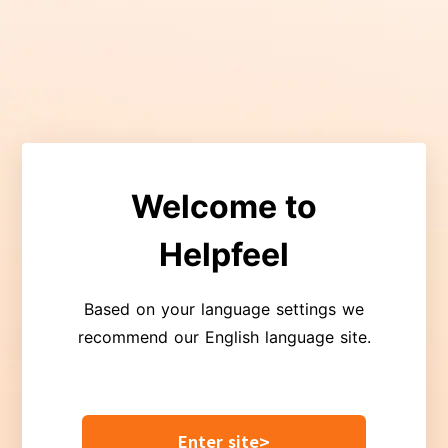
ご相談やお見積もり依頼はこちら
専門スタッフがご不明点にお答えします
相談する
Welcome to
Helpfeel
デモリクエスト
Based on your language settings we
recommend our English language site.
貴社に合わせたデモサイトを
体験してみません
か？
デモをリクエストする
>
Enter site