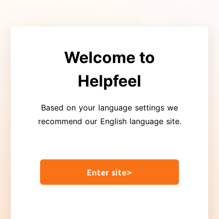
安田様
Helpfeelは、事業者側だけでなく、お客様が問
い合わせる負担も減らせるツールだと実感しています。
忙しいお客様をターゲットにしたビジネスに導入すれ
ば、ロイヤリティやその製品のイメージも上がるのでは
Welcome to
ないでしょうか。
Helpfeel
西永様
サポート担当の方が定例会の後に具体的な改善
方法を丁寧にメッセージで送ってくれ、最短で当日中に
Based on your language settings we
FAQの改修ができています。あまりにも頼りすぎてい
recommend our English language site.
て、自分たちでもアップデートや提案をしなくてはと反
省しているくらいです。
Helpfeelは当社のようにサービスを立ち上げて間もな
>
Enter site
い、時間やリソースが限られている企業にこそおすすめ
したいサービスです。