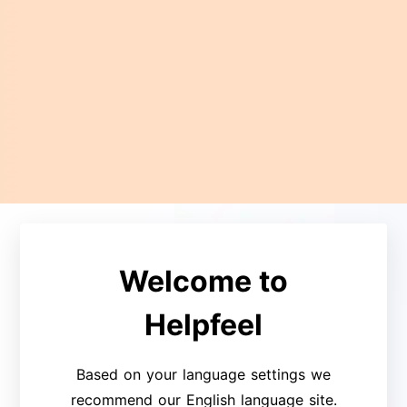
課題が隠れているかもしれません。このように、FAQに
は商品やサービスの品質を向上させる効果も期待できま
す。
回遊性の向上によるSEO効果が
期待できる
公式サイトにFAQを設置するとFAQページへのアクセス
が増え、サイト全体のPVも増加します。また、FAQの内
Welcome to
容を充実させることでユーザーが複数のページを閲覧す
るようになり、サイトの回遊性が向上します。
Helpfeel
これらは
検索エンジンからの評価を高める効果があり、
Based on your language settings we
SEO効果が期待できる
のもFAQ設置の大きなメリットで
recommend our English language site.