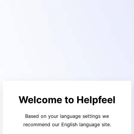
AI活用
更新日 2026.08.01
RAG構築の進め方とは？自社開発と外注
（構築サービス）の選び方
Welcome to Helpfeel
Based on your language settings we
recommend our English language site.