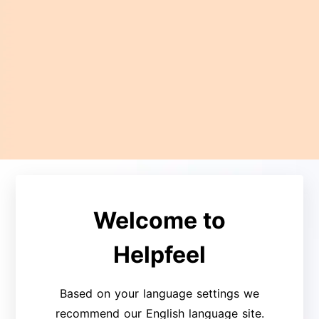
例えば、コールセンターでは商品やサービスに関する問
い合わせのほか「電話がつながるまでに時間がかかる」
「せっかくコールセンターに電話したのに、ほかの連絡
先を紹介されてたらい回しにされた」といった意見が出
ることも少なくありません。
コールリーズン分析によって顧客の要望を明確化し、対
応策を講じることでコールセンターのサービス改善を実
現できます。サービスのクオリティーが向上すれば、よ
りスムーズに自社商品を利用してもらうためのサポート
Welcome to
が可能になるでしょう。
Helpfeel
対応の優先順位がつけられる
Based on your language settings we
recommend our English language site.