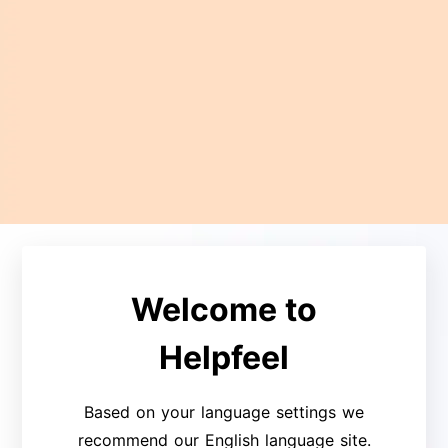
件名をわかりやすくする
カスタマーサポートの返信メールを作成する際には、件
名をわかりやすくしましょう。件名を見てメールの開封
を判断する人も多くいます。
そのため、カスタマーサポートからの返信メールだと、
すぐ理解できる件名にしておくことが大切です。例え
Welcome to
ば、以下のような件名にしておくと、一目で用件を把握
Helpfeel
しやすくなります。
Based on your language settings we
「【重要】お問い合わせの◯◯について」
recommend our English language site.